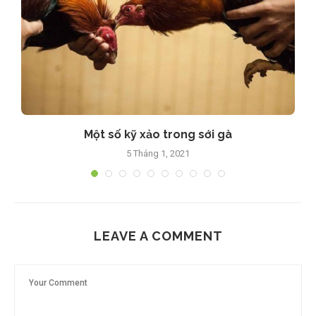
Một số kỹ xảo trong sới gà
5 Tháng 1, 2021
LEAVE A COMMENT