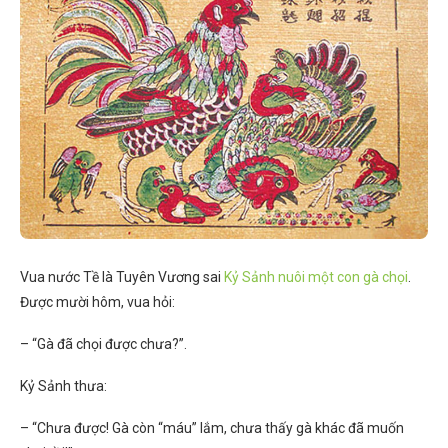
Vua nước Tề là Tuyên Vương sai
Kỷ Sảnh nuôi một con gà chọi
.
Được mười hôm, vua hỏi:
– “Gà đã chọi được chưa?”.
Kỷ Sảnh thưa:
– “Chưa được! Gà còn “máu” lắm, chưa thấy gà khác đã muốn