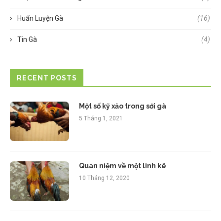
Huấn Luyện Gà
(16)
Tin Gà
(4)
RECENT POSTS
Một số kỹ xảo trong sới gà
5 Tháng 1, 2021
Quan niệm về một linh kê
10 Tháng 12, 2020