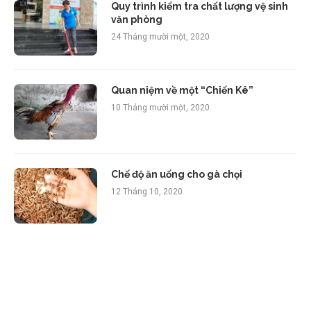
Quy trình kiểm tra chất lượng vệ sinh
văn phòng
24 Tháng mười một, 2020
Quan niệm về một “Chiến Kê”
10 Tháng mười một, 2020
Chế độ ăn uống cho gà chọi
12 Tháng 10, 2020