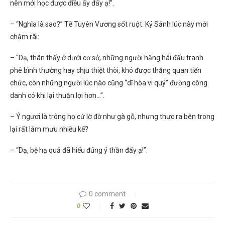
nên mới học được điều ấy đấy ạ!”.
– “Nghĩa là sao?” Tề Tuyên Vương sốt ruột. Kỷ Sảnh lúc này mới
chậm rãi:
– “Dạ, thân thấy ở dưới cơ sở, những người hăng hái đấu tranh
phê bình thường hay chịu thiệt thòi, khó được thăng quan tiến
chức, còn những người lúc nào cũng “dĩ hòa vi quý” đường công
danh có khi lại thuận lợi hơn…”.
– Ý ngươi là trông họ cứ lờ đờ như gà gỗ, nhưng thực ra bên trong
lại rất lắm mưu nhiều kế?
– “Dạ, bệ hạ quả đã hiểu đúng ý thần đấy ạ!”.
0 comment
0