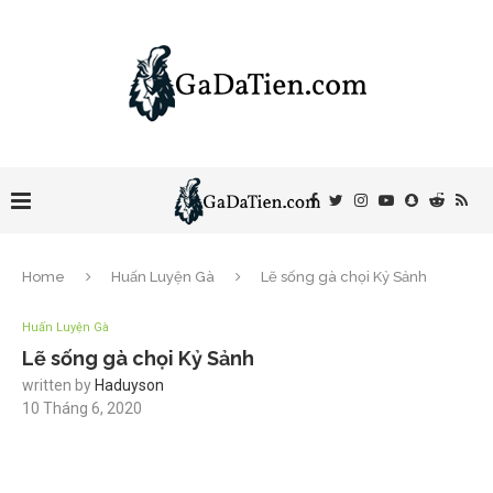
Home
Huấn Luyện Gà
Lẽ sống gà chọi Kỷ Sảnh
Huấn Luyện Gà
Lẽ sống gà chọi Kỷ Sảnh
written by
Haduyson
10 Tháng 6, 2020