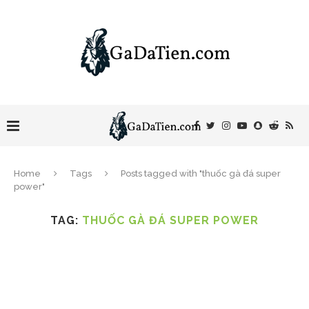
Home
Tags
Posts tagged with "thuốc gà đá super
power"
TAG:
THUỐC GÀ ĐÁ SUPER POWER