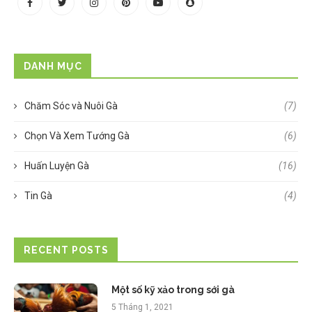
DANH MỤC
Chăm Sóc và Nuôi Gà
(7)
Chọn Và Xem Tướng Gà
(6)
Huấn Luyện Gà
(16)
Tin Gà
(4)
RECENT POSTS
Một số kỹ xảo trong sới gà
5 Tháng 1, 2021