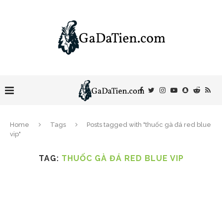
Home
Tags
Posts tagged with "thuốc gà đá red blue
vip"
TAG:
THUỐC GÀ ĐÁ RED BLUE VIP