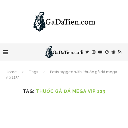
Home
Tags
Posts tagged with "thuốc gà đá mega
vip 123"
TAG:
THUỐC GÀ ĐÁ MEGA VIP 123