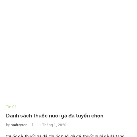
Tin Gà
Danh sách thuốc nuôi gà đá tuyển chọn
by
haduyson
11 Tháng 1, 2020
thuốc gà, thuốc gà đá, thuốc nuôi gà đá, thuốc nuôi gà đá tăng