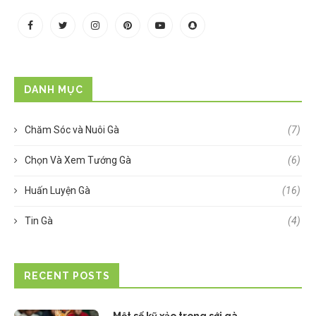
DANH MỤC
Chăm Sóc và Nuôi Gà
(7)
Chọn Và Xem Tướng Gà
(6)
Huấn Luyện Gà
(16)
Tin Gà
(4)
RECENT POSTS
Một số kỹ xảo trong sới gà