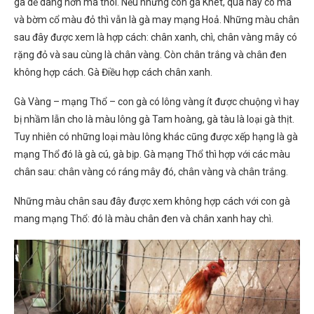
gà dễ dàng hơn mà thôi. Nếu những con gà Khét, qua này có mã
và bờm cổ màu đỏ thì vẫn là gà may mạng Hoả. Những màu chân
sau đây được xem là hợp cách: chân xanh, chì, chân vàng mây có
rặng đỏ và sau cùng là chân vàng. Còn chân trắng và chân đen
không hợp cách. Gà Điều hợp cách chân xanh.
Gà Vàng – mạng Thổ – con gà có lông vàng ít được chuộng vì hay
bị nhầm lẫn cho là màu lông gà Tam hoàng, gà tàu là loại gà thịt.
Tuy nhiên có những loại màu lông khác cũng được xếp hạng là gà
mạng Thổ đó là gà cú, gà bịp. Gà mạng Thổ thì hợp với các màu
chân sau: chân vàng có ráng mây đó, chân vàng và chân trắng.
Những màu chân sau đây được xem không hợp cách với con gà
mang mạng Thổ: đó là màu chân đen và chân xanh hay chì.