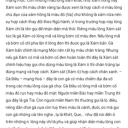
mạng mộc. Còn những màu lông xám khác như Xám hồng hay
Xám son thì màu chân vàng lại được xem là hợp cách vì màu lông
chủ đạo của xám hồng là màu đỏ (tía) chứ không là xám nữa nên
sự hợp cách thay đổi theo Ngũ hành, vì trong trường hợp này lông
Xám chỉ là tên gọi để nhận diện mà thôi. Riêng màu lông Xám sắt
tức là gà Xám có lông mã và lông bờm cổ màu đen. Nếu lông mã
và bờm cổ chỉ pha lẫn ít lông đen thì được gọi là Xám bẩn. Gà
Xám bẩn chính là mạng Mộc nên rất kỵ màu chân trắng. Nhưng
nếu gà Xám có mã và bờm cố đen hoàn toàn thì đây là Xám sắt
chính hiệu hay gọi cho dùng màu lông là Xám ô thì chân trắng lại
đúng mạng và hợp cách. Xám sắt (Xám ô) hợp cách chân xanh. –
Gà Điều – mạng Hoả – đây là con gà có màu chiếm đại đa số
trong các màu lông của gà chọi. Gà Điều có lông mã và bờm cổ
màu đỏ rực hay màu đỏ mật. Người miền Bắc hay miền Trung thì
gọi đây là gà Tía. Còn người miền Nam thì thường gọi là lộ. điều,
riêng dẫn chơi gà cựa còn tuỳ theo màu là cánh, đuôi, ức mà gọi
con gà những cái tên nghe , lạ là Khét, Que,… như đã nói đến ở
trên những n. lông này chỉ là phụ và giúp nhận diện màu lông con