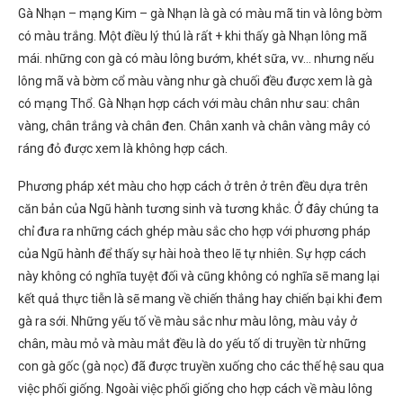
Gà Nhạn – mạng Kim – gà Nhạn là gà có màu mã tin và lông bờm
có màu trắng. Một điều lý thú là rất + khi thấy gà Nhạn lông mã
mái. những con gà có màu lông bướm, khét sữa, vv… nhưng nếu
lông mã và bờm cổ màu vàng như gà chuối đều được xem là gà
có mạng Thổ. Gà Nhạn hợp cách với màu chân như sau: chân
vàng, chân trắng và chân đen. Chân xanh và chân vàng mây có
ráng đỏ được xem là không hợp cách.
Phương pháp xét màu cho hợp cách ở trên ở trên đều dựa trên
căn bản của Ngũ hành tương sinh và tương khắc. Ở đây chúng ta
chỉ đưa ra những cách ghép màu sắc cho hợp với phương pháp
của Ngũ hành để thấy sự hài hoà theo lẽ tự nhiên. Sự hợp cách
này không có nghĩa tuyệt đối và cũng không có nghĩa sẽ mang lại
kết quả thực tiễn là sẽ mang về chiến thắng hay chiến bại khi đem
gà ra sới. Những yếu tố về màu sắc như màu lông, màu vảy ở
chân, màu mỏ và màu mắt đều là do yếu tố di truyền từ những
con gà gốc (gà nọc) đã được truyền xuống cho các thế hệ sau qua
việc phối giống. Ngoài việc phối giống cho hợp cách về màu lông