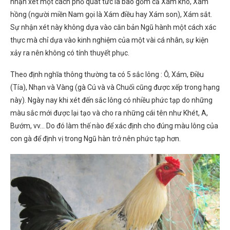
nhận xét một cách phổ quát tức là bao gồm cả Xám khô, Xám
hồng (người miền Nam gọi là Xám điều hay Xám son), Xám sắt.
Sự nhận xét này không dựa vào căn bản Ngũ hành một cách xác
thực mà chỉ dựa vào kinh nghiệm của một vài cá nhân, sự kiện
xảy ra nên không có tính thuyết phục.
Theo định nghĩa thông thường ta có 5 sắc lông : Ô, Xám, Điều
(Tía), Nhạn và Vàng (gà Cú và và Chuối cũng được xếp trong hạng
này). Ngày nay khi xét đến sắc lông có nhiều phức tạp do những
màu sắc mới được lại tạo và cho ra những cái tên như Khét, A,
Bướm, vv… Do đó làm thế nào để xác định cho đúng màu lông của
con gà để định vị trong Ngũ hàn trở nên phức tạp hơn.