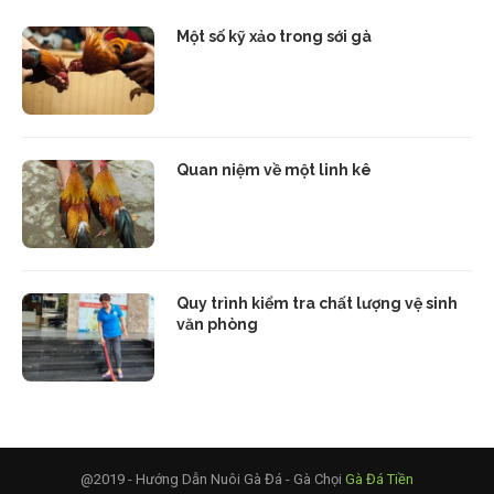
Một số kỹ xảo trong sới gà
Quan niệm về một linh kê
Quy trình kiểm tra chất lượng vệ sinh
văn phòng
@2019 - Hướng Dẫn Nuôi Gà Đá - Gà Chọi
Gà Đá Tiền